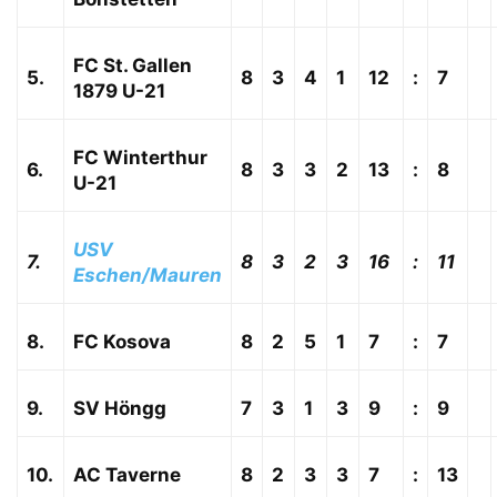
FC St. Gallen
5.
8
3
4
1
12
:
7
1879 U-21
FC Winterthur
6.
8
3
3
2
13
:
8
U-21
USV
7.
8
3
2
3
16
:
11
Eschen/Mauren
8.
FC Kosova
8
2
5
1
7
:
7
9.
SV Höngg
7
3
1
3
9
:
9
10.
AC Taverne
8
2
3
3
7
:
13