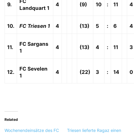
FC
9.
4
(9)
10
:
11
4
Landquart 1
10.
FC Triesen 1
4
(13)
5
:
6
4
FC Sargans
11.
4
(13)
4
:
11
3
1
FC Sevelen
12.
4
(22)
3
:
14
0
1
Related
Wochenendeinsätze des FC
Triesen lieferte Ragaz einen