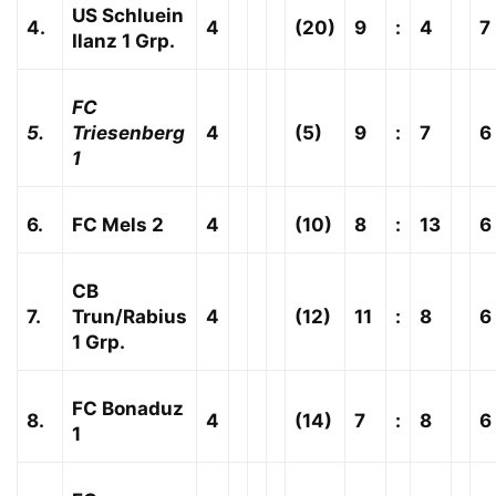
US Schluein
4.
4
(20)
9
:
4
7
Ilanz 1 Grp.
FC
5.
Triesenberg
4
(5)
9
:
7
6
1
6.
FC Mels 2
4
(10)
8
:
13
6
CB
7.
Trun/Rabius
4
(12)
11
:
8
6
1 Grp.
FC Bonaduz
8.
4
(14)
7
:
8
6
1