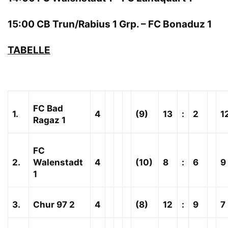
15:00 CB Trun/Rabius 1 Grp. – FC Bonaduz 1
TABELLE
FC Bad
1.
4
(9)
13
:
2
1
Ragaz 1
FC
2.
Walenstadt
4
(10)
8
:
6
9
1
3.
Chur 97 2
4
(8)
12
:
9
7