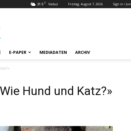
C
21.5
Freitag, August 7, 2026
Sign in / Joi
Vaduz
E
E-PAPER
MEDIADATEN
ARCHIV
 Katz?»
«Wie Hund und Katz?»