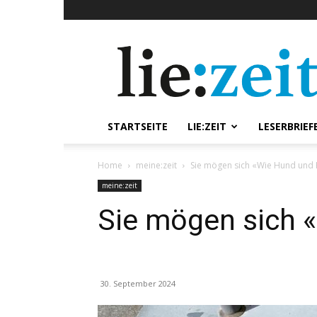
lie:zeit
online
STARTSEITE
LIE:ZEIT
LESERBRIEF
Home
meine:zeit
Sie mögen sich «Wie Hund und
meine:zeit
Sie mögen sich 
30. September 2024