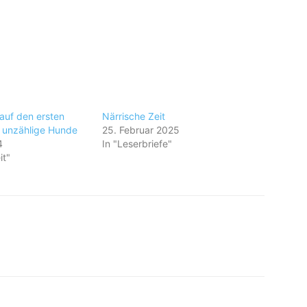
auf den ersten
Närrische Zeit
t unzählige Hunde
25. Februar 2025
4
In "Leserbriefe"
it"