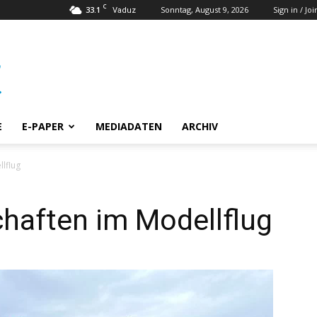
C
33.1
Sonntag, August 9, 2026
Sign in / Joi
Vaduz
E
E-PAPER
MEDIADATEN
ARCHIV
lflug
haften im Modellflug