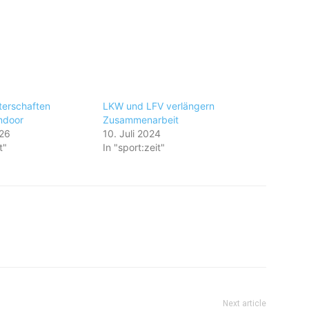
erschaften
LKW und LFV verlängern
Indoor
Zusammenarbeit
026
10. Juli 2024
t"
In "sport:zeit"
Next article