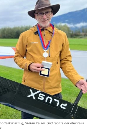
odellkunstflug, Stefan Kaiser. Und rechts der ebenfalls
k.