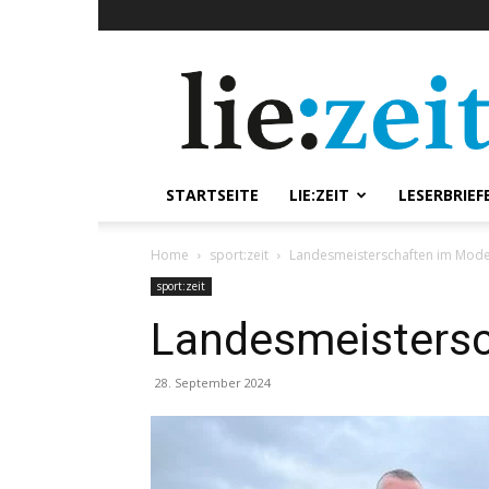
lie:zeit
online
STARTSEITE
LIE:ZEIT
LESERBRIEF
Home
sport:zeit
Landesmeisterschaften im Model
sport:zeit
Landesmeistersc
28. September 2024