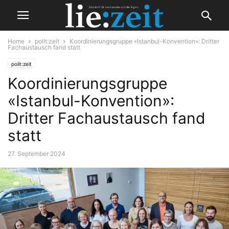
Home
polit:zeit
Koordinierungsgruppe «Istanbul-Konvention»: Dritter
Fachaustausch fand statt
polit:zeit
Koordinierungsgruppe
«Istanbul-Konvention»:
Dritter Fachaustausch fand
statt
27. September 2024