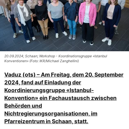
20.09.2024; Schaan; Workshop - Koordinationsgruppe «Istanbul
Konventionen» (Foto: IKR/Michael Zanghellini)
Vaduz (ots) – Am Freitag, dem 20. September
2024, fand auf Einladung der
Koordinierungsgruppe «Istanbul-
Konvention» ein Fachaustausch zwischen
Behörden und
Nichtregierungsorganisationen, im
Pfarreizentrum in Schaan, statt.