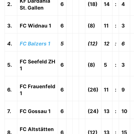
KF Dardania
2.
6
(18)
14
:
4
St. Gallen
3.
FC Widnau 1
6
(8)
11
:
3
4.
FC Balzers 1
5
(12)
12
:
6
FC Seefeld ZH
5.
6
(8)
5
:
3
1
FC Frauenfeld
6.
6
(26)
11
:
9
1
7.
FC Gossau 1
6
(24)
13
:
10
FC Altstätten
8.
6
(12)
13
:
15