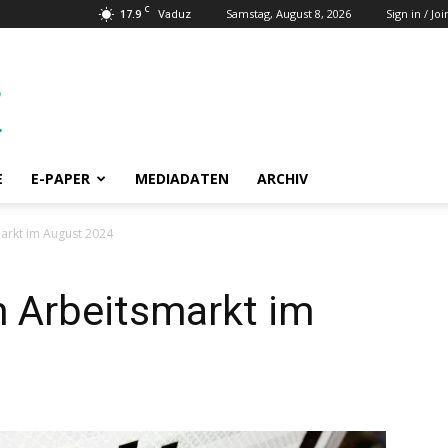
C
17.9
Samstag, August 8, 2026
Sign in / Joi
Vaduz
E
E-PAPER
MEDIADATEN
ARCHIV
arkt im August 2024
m Arbeitsmarkt im