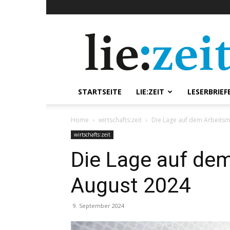
lie:zeit
online
STARTSEITE
LIE:ZEIT
LESERBRIEF
Home
wirtschafts:zeit
Die Lage auf dem Arbeitsm
wirtschafts:zeit
Die Lage auf de
August 2024
9. September 2024