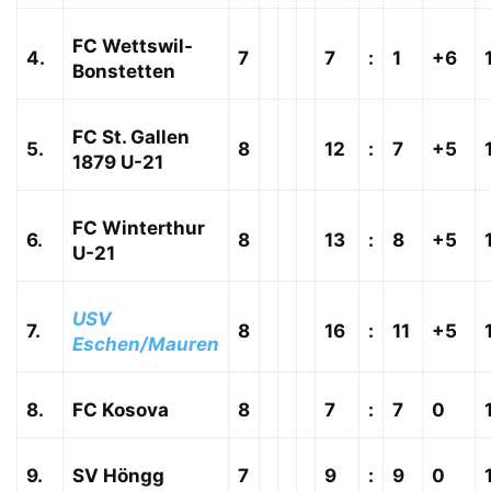
FC Wettswil-
4.
7
7
:
1
+6
Bonstetten
FC St. Gallen
5.
8
12
:
7
+5
1879 U-21
FC Winterthur
6.
8
13
:
8
+5
U-21
USV
7.
8
16
:
11
+5
Eschen/Mauren
8.
FC Kosova
8
7
:
7
0
9.
SV Höngg
7
9
:
9
0