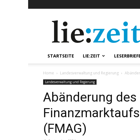
lie:zeit
online
STARTSEITE
LIE:ZEIT
LESERBRIEF
Home
Landesverwaltung und Regierung
Abänder
Landesverwaltung und Regierung
Abänderung des
Finanzmarktaufs
(FMAG)