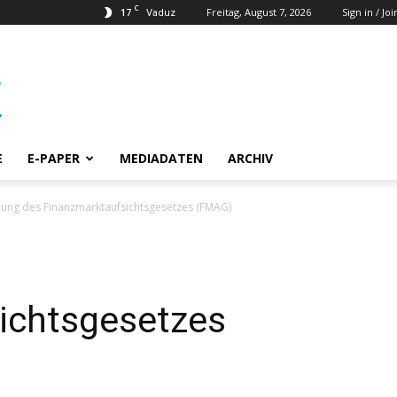
C
17
Freitag, August 7, 2026
Sign in / Joi
Vaduz
E
E-PAPER
MEDIADATEN
ARCHIV
ung des Finanzmarktaufsichtsgesetzes (FMAG)
ichtsgesetzes