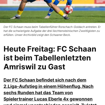
Der FC Schaan muss beim Tabellenführer Rorschach-Goldach antreten. Er
hat die schwierigste Aufgabe der drei liechtensteinischen Zweitligisten zu
erfüllen. Unser Archivbild zeigt den Schaaner Beck.
Heute Freitag: FC Schaan
ist beim Tabellenletzten
Amriswil zu Gast
Der FC Schaan befindet sich nach dem
2.Liga-Aufstieg in einem Höhenflug. Nach
sechs Runden hat das Team von
Spielertrainer Lucas Eberle 4x gewonnen