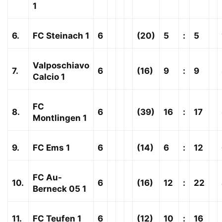
1
6.
FC Steinach 1
6
(20)
5
:
5
Valposchiavo
7.
6
(16)
9
:
9
Calcio 1
FC
8.
6
(39)
16
:
17
Montlingen 1
9.
FC Ems 1
6
(14)
6
:
12
FC Au-
10.
6
(16)
12
:
22
Berneck 05 1
11.
FC Teufen 1
6
(12)
10
:
16