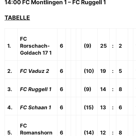
14:00 FC Montlingen 1 – FC Ruggell 1
TABELLE
FC
1.
Rorschach-
6
(9)
25
:
2
Goldach 17 1
2.
FC Vaduz 2
6
(10)
19
:
5
3.
FC Ruggell 1
6
(9)
14
:
8
4.
FC Schaan 1
6
(15)
13
:
6
FC
5.
Romanshorn
6
(14)
12
:
8