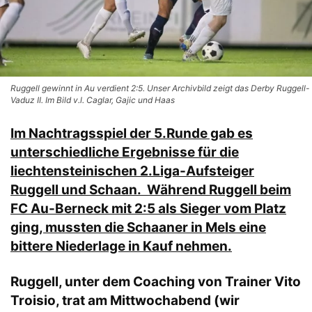
Ruggell gewinnt in Au verdient 2:5. Unser Archivbild zeigt das Derby Ruggell-
Vaduz II. Im Bild v.l. Caglar, Gajic und Haas
Im Nachtragsspiel der 5.Runde gab es
unterschiedliche Ergebnisse für die
liechtensteinischen 2.Liga-Aufsteiger
Ruggell und Schaan. Während Ruggell beim
FC Au-Berneck mit 2:5 als Sieger vom Platz
ging, mussten die Schaaner in Mels eine
bittere Niederlage in Kauf nehmen.
Ruggell, unter dem Coaching von Trainer Vito
Troisio, trat am Mittwochabend (wir