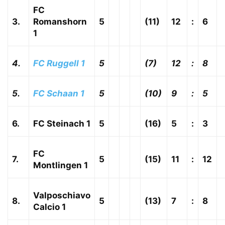
FC
3.
Romanshorn
5
(11)
12
:
6
1
4.
FC Ruggell 1
5
(7)
12
:
8
5.
FC Schaan 1
5
(10)
9
:
5
6.
FC Steinach 1
5
(16)
5
:
3
FC
7.
5
(15)
11
:
12
Montlingen 1
Valposchiavo
8.
5
(13)
7
:
8
Calcio 1