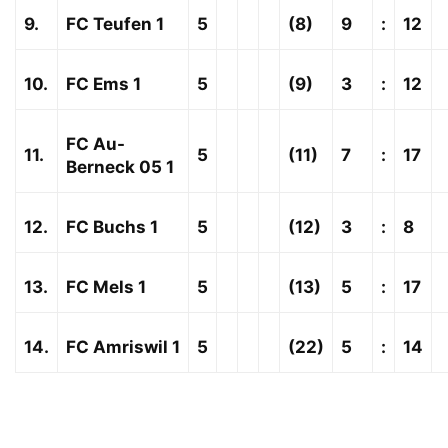
9.
FC Teufen 1
5
(8)
9
:
12
10.
FC Ems 1
5
(9)
3
:
12
FC Au-
11.
5
(11)
7
:
17
Berneck 05 1
12.
FC Buchs 1
5
(12)
3
:
8
13.
FC Mels 1
5
(13)
5
:
17
14.
FC Amriswil 1
5
(22)
5
:
14