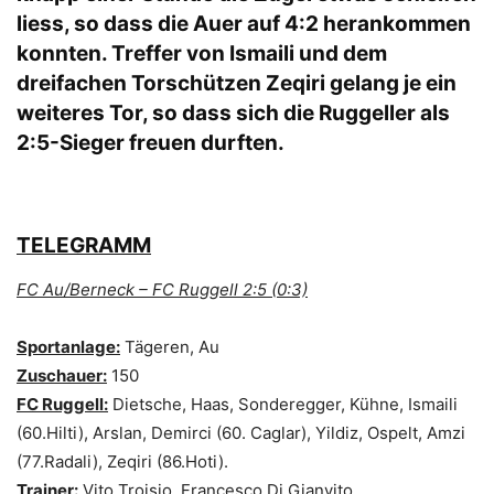
liess, so dass die Auer auf 4:2 herankommen
konnten. Treffer von Ismaili und dem
dreifachen Torschützen Zeqiri gelang je ein
weiteres Tor, so dass sich die Ruggeller als
2:5-Sieger freuen durften.
TELEGRAMM
FC Au/Berneck – FC Ruggell 2:5 (0:3)
Sportanlage:
Tägeren, Au
Zuschauer:
150
FC Ruggell:
Dietsche, Haas, Sonderegger, Kühne, Ismaili
(60.Hilti), Arslan, Demirci (60. Caglar), Yildiz, Ospelt, Amzi
(77.Radali), Zeqiri (86.Hoti).
Trainer:
Vito Troisio, Francesco Di Gianvito.