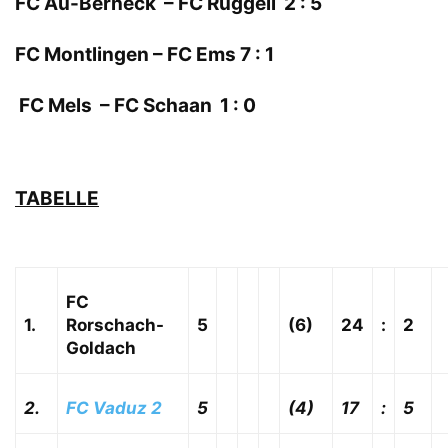
FC Au-Berneck – FC Ruggell 2 : 5
FC Montlingen – FC Ems 7 : 1
FC Mels – FC Schaan 1 : 0
TABELLE
FC
1.
Rorschach-
5
(6)
24
:
2
Goldach
2.
FC Vaduz 2
5
(4)
17
:
5