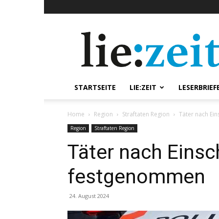
lie:zeit
online
STARTSEITE
LIE:ZEIT
LESERBRIEF
Home
Region
Straftaten Region
Täter nach Ei
Region
Straftaten Region
Täter nach Einsc
festgenommen
24. August 2024