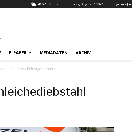
C
20.5
Freitag, August 7, 2026
Sign in / Joi
Vaduz
E
E-PAPER
MEDIADATEN
ARCHIV
nschleichediebstahl festgenommen
hleichediebstahl