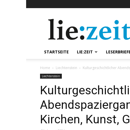
lie:zeit
online
STARTSEITE
LIE:ZEIT
LESERBRIEF
Home
Liechtenstein
Kulturgeschichtlicher Abends
Liechtenstein
Kulturgeschichtl
Abendspaziergan
Kirchen, Kunst, 