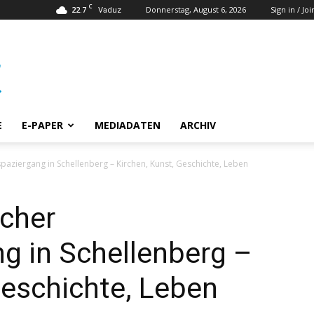
C
22.7
Donnerstag, August 6, 2026
Sign in / Joi
Vaduz
E
E-PAPER
MEDIADATEN
ARCHIV
paziergang in Schellenberg – Kirchen, Kunst, Geschichte, Leben
icher
g in Schellenberg –
Geschichte, Leben