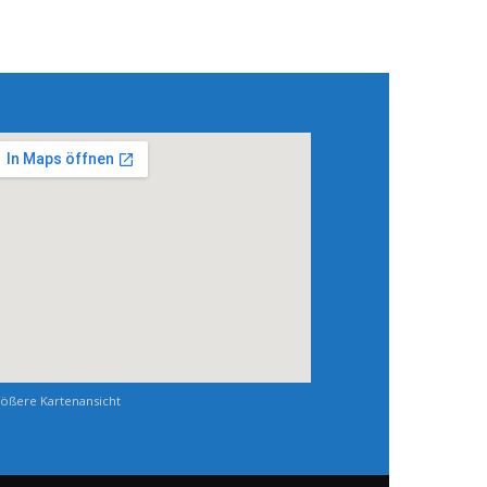
ößere Kartenansicht