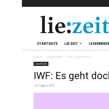
lie:zeit
online
STARTSEITE
LIE:ZEIT
LESERBRIEF
Home
Leserbriefe
IWF: Es geht doch!
Leserbriefe
IWF: Es geht do
24. August 2024