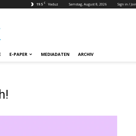
C
19.5
Samstag, August 8, 2026
Sign in / Joi
Vaduz
E
E-PAPER
MEDIADATEN
ARCHIV
ch!