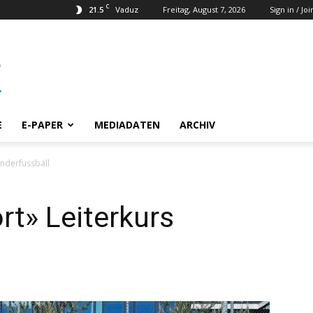
C
21.5
Freitag, August 7, 2026
Sign in / Joi
Vaduz
E
E-PAPER
MEDIADATEN
ARCHIV
inderfussball
t» Leiterkurs