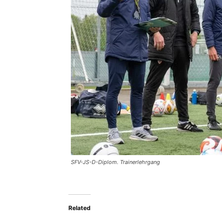
SFV-JS-D-Diplom. Trainerlehrgang
Related