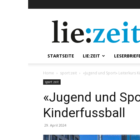
lie:zeit
online
STARTSEITE
LIE:ZEIT
LESERBRIEF
Home
sport:zeit
«Jugend und Sport» Leiterkurs K
sport:zeit
«Jugend und Spor
Kinderfussball
29. April 2024