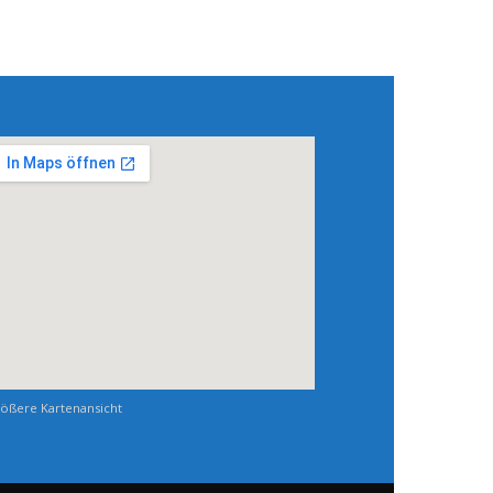
ößere Kartenansicht