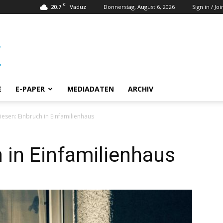
C
20.7
Donnerstag, August 6, 2026
Sign in / Joi
Vaduz
E
E-PAPER
MEDIADATEN
ARCHIV
iesen: Einbruch in Einfamilienhaus
h in Einfamilienhaus