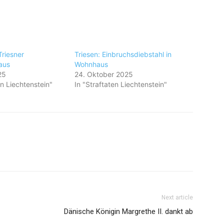
Triesner
Triesen: Einbruchsdiebstahl in
aus
Wohnhaus
25
24. Oktober 2025
en Liechtenstein"
In "Straftaten Liechtenstein"
Next article
Dänische Königin Margrethe II. dankt ab