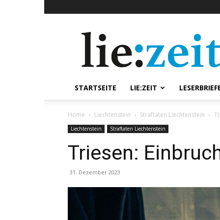
lie:zeit
online
STARTSEITE
LIE:ZEIT
LESERBRIEF
Home
Liechtenstein
Straftaten Liechtenstein
Tr
Liechtenstein
Straftaten Liechtenstein
Triesen: Einbruc
31. Dezember 2023