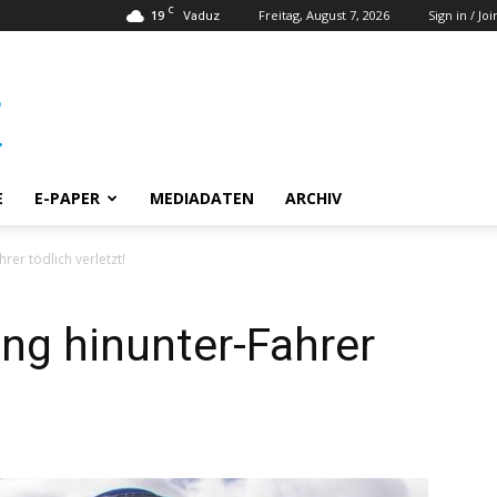
C
19
Freitag, August 7, 2026
Sign in / Joi
Vaduz
E
E-PAPER
MEDIADATEN
ARCHIV
rer tödlich verletzt!
ng hinunter-Fahrer