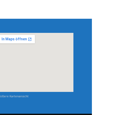
ößere Kartenansicht