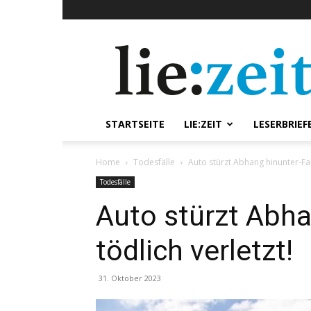
lie:zeit
online
STARTSEITE
LIE:ZEIT
LESERBRIEF
Home
Todesfälle
Auto stürzt Abhang hinunter-Fah
Todesfälle
Auto stürzt Abha
tödlich verletzt!
31. Oktober 2023