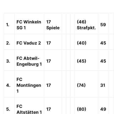
FC Winkeln
17
(46)
1.
59
SG 1
Spiele
Strafpkt
.
2.
FC Vaduz 2
17
(40)
45
FC Abtwil-
3.
17
(45)
45
Engelburg 1
FC
4.
Montlingen
17
(74)
31
1
FC
5.
17
(80)
49
Altstätten 1