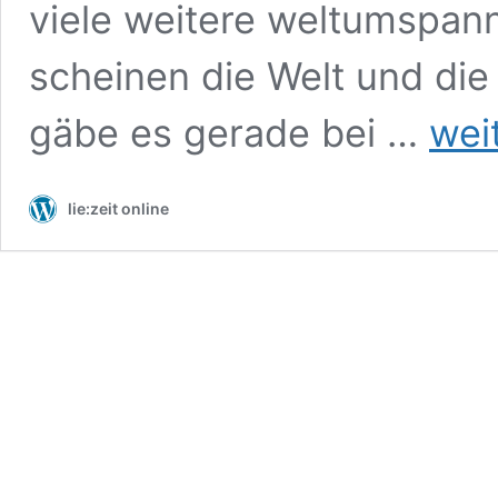
viele weitere weltumspa
scheinen die Welt und die 
Ein
gäbe es gerade bei …
wei
energiea
Liechtens
ist
lie:zeit online
möglich