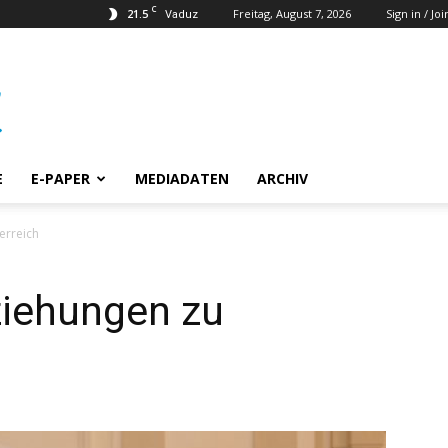
C
21.5
Freitag, August 7, 2026
Sign in / Joi
Vaduz
E
E-PAPER
MEDIADATEN
ARCHIV
erreich
ziehungen zu