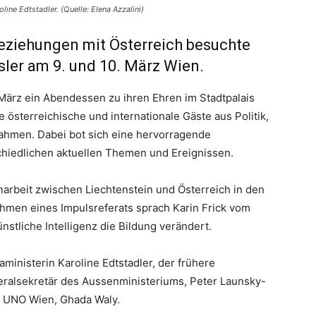
ine Edtstadler. (Quelle: Elena Azzalini)
Beziehungen mit Österreich besuchte
ler am 9. und 10. März Wien.
März ein Abendessen zu ihren Ehren im Stadtpalais
 österreichische und internationale Gäste aus Politik,
nahmen. Dabei bot sich eine hervorragende
chiedlichen aktuellen Themen und Ereignissen.
rbeit zwischen Liechtenstein und Österreich in den
ahmen eines Impulsreferats sprach Karin Frick vom
ünstliche Intelligenz die Bildung verändert.
ministerin Karoline Edtstadler, der frühere
ralsekretär des Aussenministeriums, Peter Launsky-
er UNO Wien, Ghada Waly.