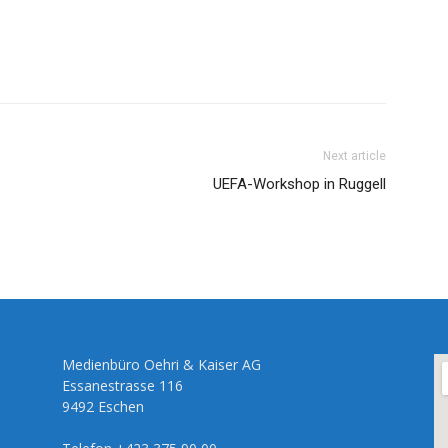
Next article
UEFA-Workshop in Ruggell
Medienbüro Oehri & Kaiser AG
Essanestrasse 116
9492 Eschen