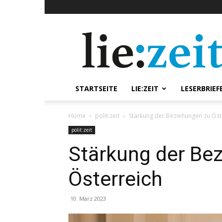
lie:zeit
online
STARTSEITE
LIE:ZEIT
LESERBRIEF
Home
polit:zeit
Stärkung der Beziehungen zu Öst
polit:zeit
Stärkung der Be
Österreich
10. März 2023