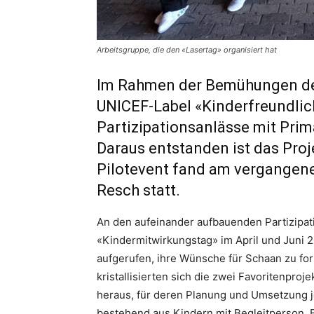
Arbeitsgruppe, die den «Lasertag» organisiert hat
Im Rahmen der Bemühungen de
UNICEF-Label «Kinderfreundli
Partizipationsanlässe mit Prim
Daraus entstanden ist das Proj
Pilotevent fand am vergangenen
Resch statt.
An den aufeinander aufbauenden Partizipa
«Kindermitwirkungstag» im April und Juni 
aufgerufen, ihre Wünsche für Schaan zu fo
kristallisierten sich die zwei Favoritenpro
heraus, für deren Planung und Umsetzung j
bestehend aus Kindern mit Begleitperson. B