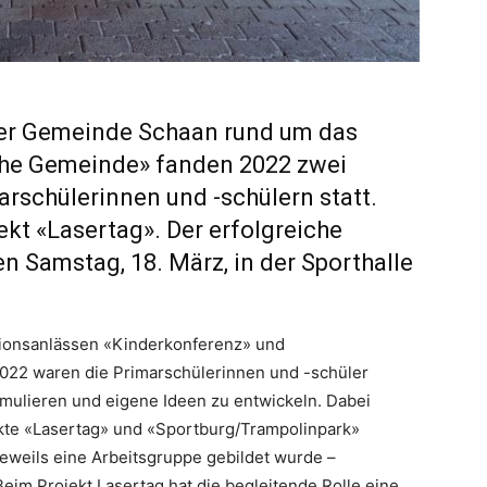
r Gemeinde Schaan rund um das
che Gemeinde» fanden 2022 zwei
arschülerinnen und -schülern statt.
ekt «Lasertag». Der erfolgreiche
 Samstag, 18. März, in der Sporthalle
tionsanlässen «Kinderkonferenz» und
2022 waren die Primarschülerinnen und -schüler
rmulieren und eigene Ideen zu entwickeln. Dabei
jekte «Lasertag» und «Sportburg/Trampolinpark»
eweils eine Arbeitsgruppe gebildet wurde –
eim Projekt Lasertag hat die begleitende Rolle eine