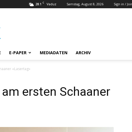
C
28.1
Samstag, August 8, 2026
Sign in / Joi
Vaduz
E
E-PAPER
MEDIADATEN
ARCHIV
haaner «Lasertag»
 am ersten Schaaner