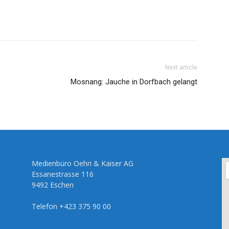
Next article
Mosnang: Jauche in Dorfbach gelangt
Medienbüro Oehri & Kaiser AG
Essanestrasse 116
9492 Eschen
Telefon +423 375 90 00