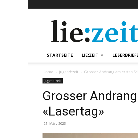
lie:zeit
online
STARTSEITE
LIE:ZEIT
LESERBRIEF
Home
jugend:zeit
Grosser Andrang am ersten Sc
jugend:zeit
Grosser Andrang
«Lasertag»
21. März 2023