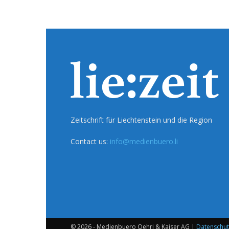
Zeitschrift für Liechtenstein und die Region
Contact us:
info@medienbuero.li
© 2026 - Medienbuero Oehri & Kaiser AG |
Datenschut