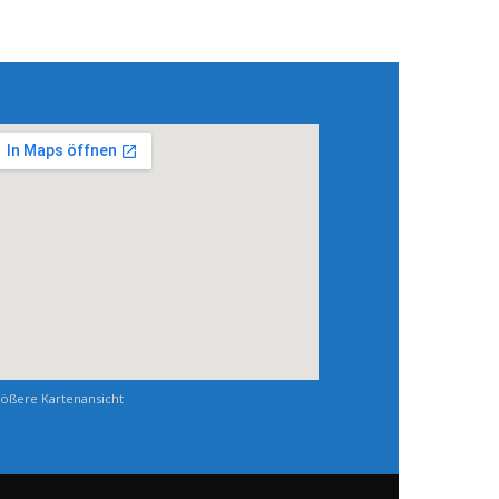
ößere Kartenansicht