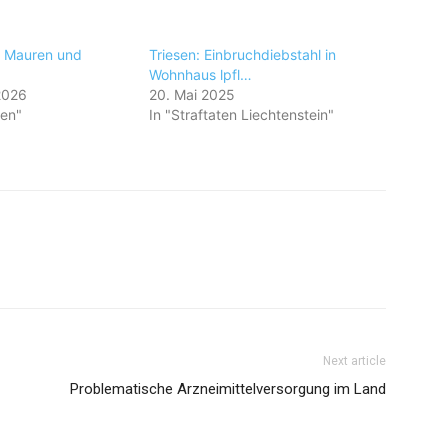
n Mauren und
Triesen: Einbruchdiebstahl in
Wohnhaus lpfl…
2026
20. Mai 2025
en"
In "Straftaten Liechtenstein"
Next article
Problematische Arzneimittelversorgung im Land