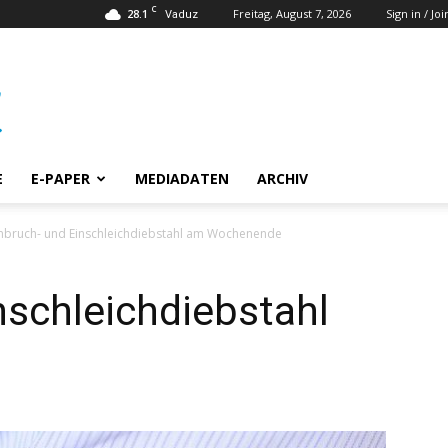
C
28.1
Freitag, August 7, 2026
Sign in / Joi
Vaduz
E
E-PAPER
MEDIADATEN
ARCHIV
inbruch- und Einschleichdiebstahl am Wochenende
nschleichdiebstahl