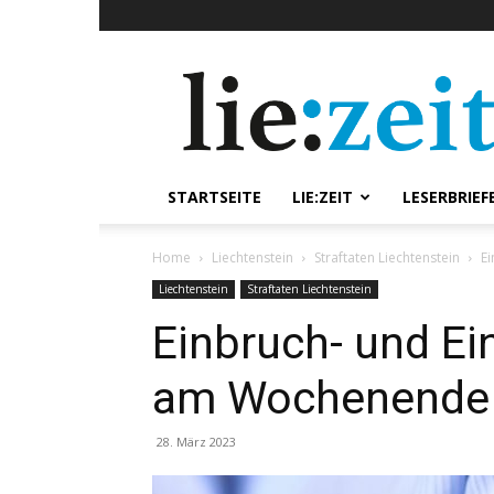
lie:zeit
online
STARTSEITE
LIE:ZEIT
LESERBRIEF
Home
Liechtenstein
Straftaten Liechtenstein
E
Liechtenstein
Straftaten Liechtenstein
Einbruch- und Ei
am Wochenende
28. März 2023