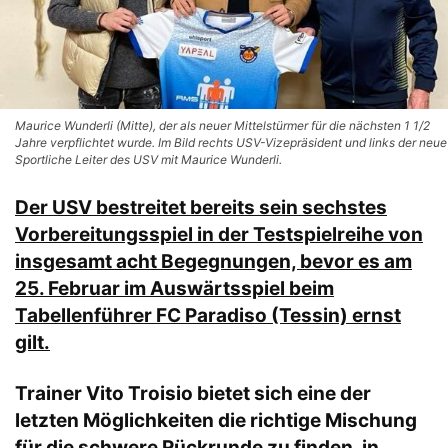
Maurice Wunderli (Mitte), der als neuer Mittelstürmer für die nächsten 1 1/2
Jahre verpflichtet wurde. Im Bild rechts USV-Vizepräsident und links der neue
Sportliche Leiter des USV mit Maurice Wunderli.
Der USV bestreitet bereits sein sechstes
Vorbereitungsspiel in der Testspielreihe von
insgesamt acht Begegnungen, bevor es am
25. Februar im Auswärtsspiel beim
Tabellenführer FC Paradiso (Tessin) ernst
gilt.
Trainer Vito Troisio bietet sich eine der
letzten Möglichkeiten die richtige Mischung
für die schwere Rückrunde zu finden, in