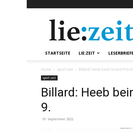
lie:zeit
online
STARTSEITE
LIE:ZEIT
LESERBRIEF
Home
sport:zeit
Billard: Heeb beim Grand Prix in
sport:zeit
Billard: Heeb bei
9.
19. September 2022