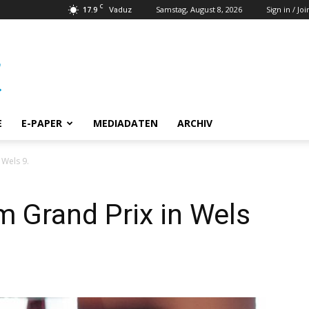
C
17.9
Samstag, August 8, 2026
Sign in / Joi
Vaduz
E
E-PAPER
MEDIADATEN
ARCHIV
 Wels 9.
m Grand Prix in Wels