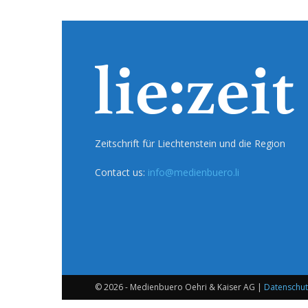
Zeitschrift für Liechtenstein und die Region
Contact us:
info@medienbuero.li
© 2026 - Medienbuero Oehri & Kaiser AG |
Datenschut