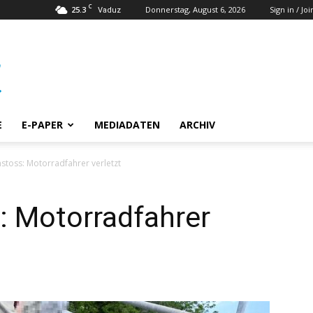
C
25.3
Donnerstag, August 6, 2026
Sign in / Joi
Vaduz
E
E-PAPER
MEDIADATEN
ARCHIV
oss: Motorradfahrer verletzt
 Motorradfahrer