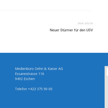
Next article
Neuer Stürmer für den USV
Medienbüro Oehri & Kaiser AG
Essanestrasse 116
9492 Eschen
Telefon +423 375 90 00