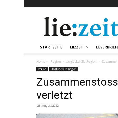
lie:zeit
online
STARTSEITE
LIE:ZEIT
LESERBRIEF
Home
Region
Unglücksfälle Region
Zusammenst
Region
Unglücksfälle Region
Zusammenstoss:
verletzt
28. August 2022