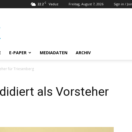
C
22.2
Freitag, August 7, 2026
Sign in / Joi
Vaduz
E
E-PAPER
MEDIADATEN
ARCHIV
teher für Triesenberg
didiert als Vorsteher