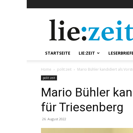
lie:zeit
online
STARTSEITE
LIE:ZEIT
LESERBRIEF
Home
polit:zeit
Mario Bühler kandidiert als Vors
polit:zeit
Mario Bühler kan
für Triesenberg
26. August 2022