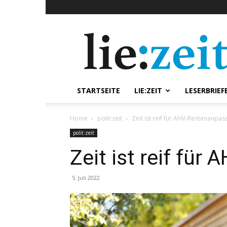
lie:zeit
online
STARTSEITE
LIE:ZEIT
LESERBRIEF
Home
polit:zeit
Zeit ist reif für AHV-Rentenanpa
polit:zeit
Zeit ist reif fü
5. Juli 2022