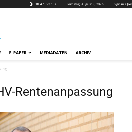
C
18.4
Samstag, August 8, 2026
Sign in / Joi
Vaduz
E
E-PAPER
MEDIADATEN
ARCHIV
ssung
r AHV-Rentenanpassung