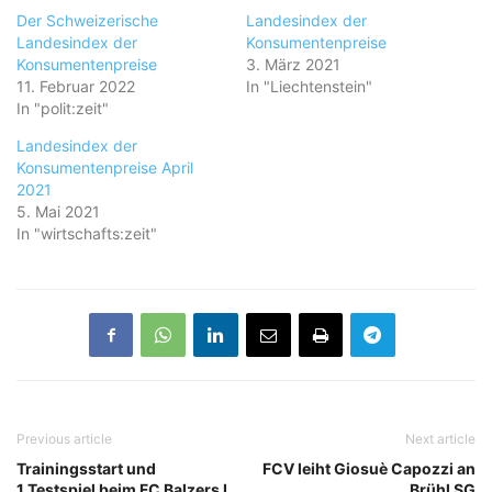
Der Schweizerische
Landesindex der
Landesindex der
Konsumentenpreise
Konsumentenpreise
3. März 2021
11. Februar 2022
In "Liechtenstein"
In "polit:zeit"
Landesindex der
Konsumentenpreise April
2021
5. Mai 2021
In "wirtschafts:zeit"
Previous article
Next article
Trainingsstart und
FCV leiht Giosuè Capozzi an
1.Testspiel beim FC Balzers I
Brühl SG