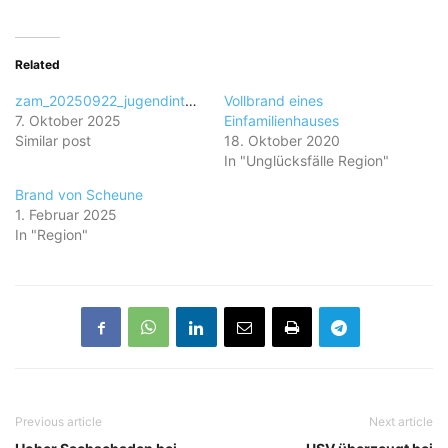
Related
zam_20250922_jugendinterview_110830
Vollbrand eines
7. Oktober 2025
Einfamilienhauses
Similar post
18. Oktober 2020
In "Unglücksfälle Region"
Brand von Scheune
1. Februar 2025
In "Region"
Previous article
Next article