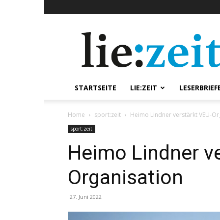
lie:zeit
online
STARTSEITE
LIE:ZEIT
LESERBRIEF
Home
sport:zeit
Heimo Lindner verstärkt VEU-Or
sport:zeit
Heimo Lindner ve
Organisation
27. Juni 2022