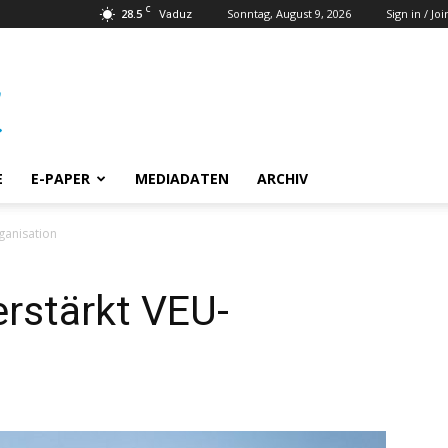
C
28.5
Sonntag, August 9, 2026
Sign in / Joi
Vaduz
E
E-PAPER
MEDIADATEN
ARCHIV
ganisation
rstärkt VEU-