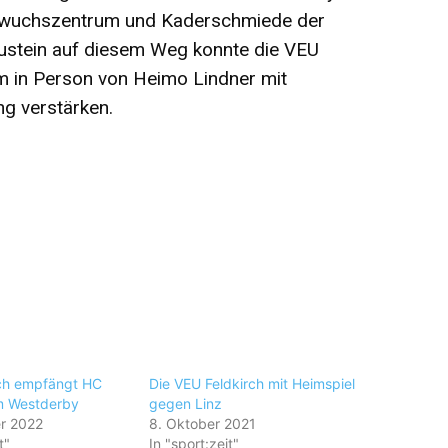
chwuchszentrum und Kaderschmiede der
austein auf diesem Weg konnte die VEU
am in Person von Heimo Lindner mit
g verstärken.
ch empfängt HC
Die VEU Feldkirch mit Heimspiel
m Westderby
gegen Linz
r 2022
8. Oktober 2021
t"
In "sport:zeit"