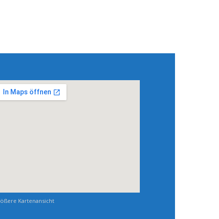
ößere Kartenansicht