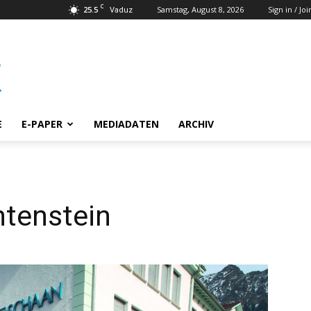
C
25.5
Samstag, August 8, 2026
Sign in / Joi
Vaduz
E
E-PAPER
MEDIADATEN
ARCHIV
htenstein