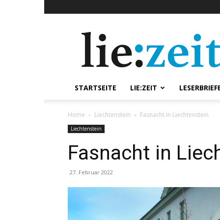
lie:zeit
online
STARTSEITE
LIE:ZEIT
LESERBRIEF
Home
Liechtenstein
Fasnacht in Liechtenstein
Liechtenstein
Fasnacht in Liec
27. Februar 2022