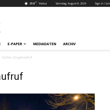
C
29.8
Samstag, August 8, 2026
Sign in / Joi
Vaduz
E
E-PAPER
MEDIADATEN
ARCHIV
Eschen: Zeugenaufruf
ufruf