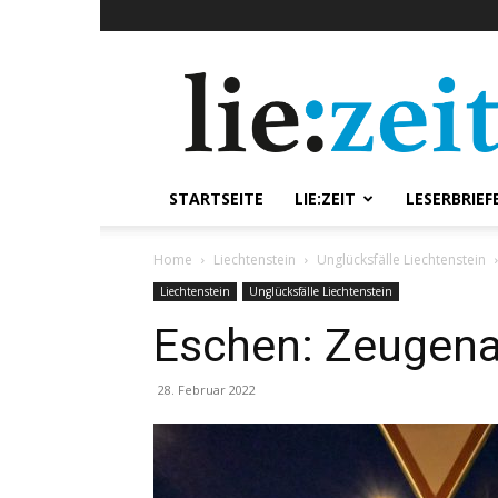
lie:zeit
online
STARTSEITE
LIE:ZEIT
LESERBRIEF
Home
Liechtenstein
Unglücksfälle Liechtenstein
Liechtenstein
Unglücksfälle Liechtenstein
Eschen: Zeugena
28. Februar 2022