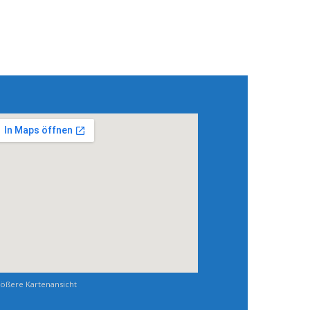
ößere Kartenansicht