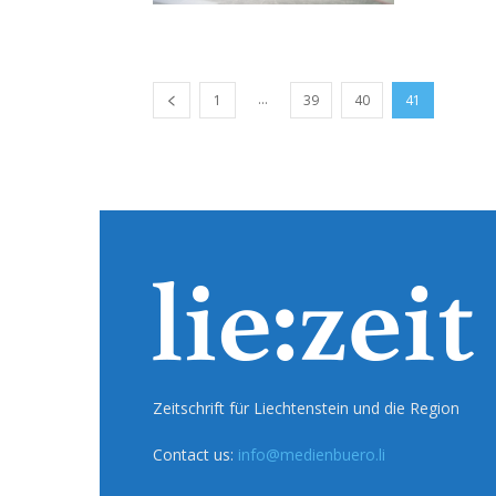
...
1
39
40
41
Zeitschrift für Liechtenstein und die Region
Contact us:
info@medienbuero.li