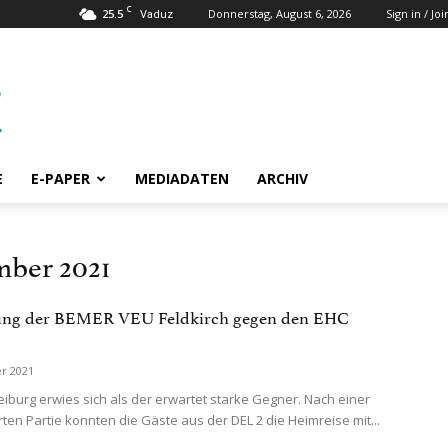
C
25.5
Donnerstag, August 6, 2026
Sign in / Joi
Vaduz
E
E-PAPER
MEDIADATEN
ARCHIV
mber 2021
tung der BEMER VEU Feldkirch gegen den EHC
r 2021
eiburg erwies sich als der erwartet starke Gegner. Nach einer
en Partie konnten die Gäste aus der DEL 2 die Heimreise mit...