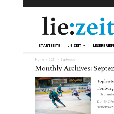
lie:zeit
online
STARTSEITE
LIE:ZEIT
LESERBRIEF
Home
2021
September
Monthly Archives: Septe
Topleis
Freiburg
1. Septembe
Der EHC Fr
sehenswert