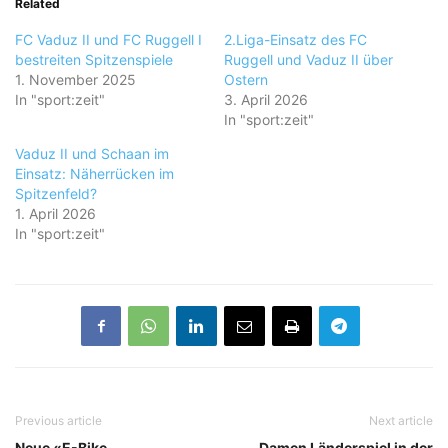
Related
FC Vaduz II und FC Ruggell I
2.Liga-Einsatz des FC
bestreiten Spitzenspiele
Ruggell und Vaduz II über
1. November 2025
Ostern
In "sport:zeit"
3. April 2026
In "sport:zeit"
Vaduz II und Schaan im
Einsatz: Näherrücken im
Spitzenfeld?
1. April 2026
In "sport:zeit"
Previous article
Next article
Neue «E-Bike
Damen Länderspiel in der