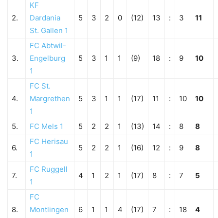
KF
2.
Dardania
5
3
2
0
(12)
13
:
3
11
St. Gallen 1
FC Abtwil-
3.
Engelburg
5
3
1
1
(9)
18
:
9
10
1
FC St.
4.
Margrethen
5
3
1
1
(17)
11
:
10
10
1
5.
FC Mels 1
5
2
2
1
(13)
14
:
8
8
FC Herisau
6.
5
2
2
1
(16)
12
:
9
8
1
FC Ruggell
7.
4
1
2
1
(17)
8
:
7
5
1
FC
8.
Montlingen
6
1
1
4
(17)
7
:
18
4