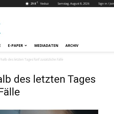
C
29.8
Samstag, August 8, 2026
Sign in / Joi
Vaduz
E
E-PAPER
MEDIADATEN
ARCHIV
halb des letzten Tages fünf zusätzliche Fälle
alb des letzten Tages
Fälle