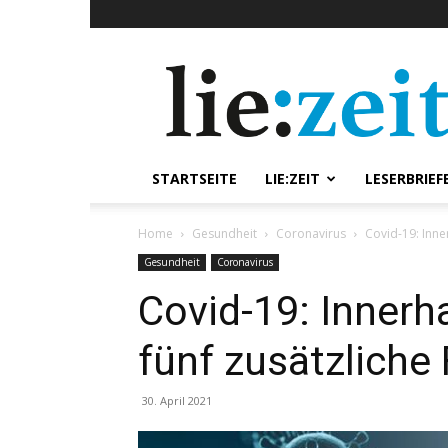
lie:zeit
online
STARTSEITE
LIE:ZEIT
LESERBRIEF
Home
Gesundheit
Coronavirus
Covid-19: Inner
Gesundheit
Coronavirus
Covid-19: Innerh
fünf zusätzliche 
30. April 2021