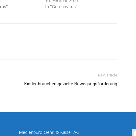
1
10. Februar 2021
rus"
In "Coronavirus"
Next article
Kinder brauchen gezielte Bewegungsförderung
Medienbüro Oehri & Kaiser AG