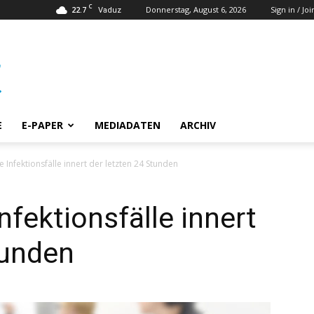
C
22.7
Donnerstag, August 6, 2026
Sign in / Joi
Vaduz
E
E-PAPER
MEDIADATEN
ARCHIV
Infektionsfälle innert der letzten 24 Stunden
fektionsfälle innert
tunden