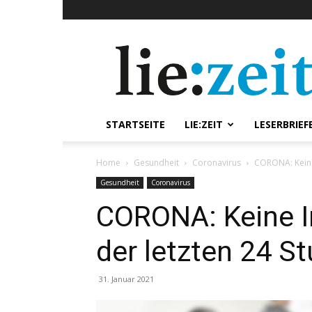
lie:zeit
online
STARTSEITE
LIE:ZEIT
LESERBRIEF
Home
Gesundheit
Coronavirus
CORONA: Keine 
Gesundheit
Coronavirus
CORONA: Keine In
der letzten 24 S
31. Januar 2021