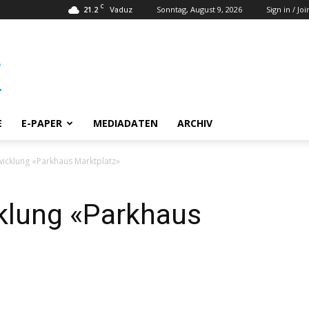
C
21.2
Sonntag, August 9, 2026
Sign in / Joi
Vaduz
E
E-PAPER
MEDIADATEN
ARCHIV
icklung «Parkhaus Marktplatz»
klung «Parkhaus