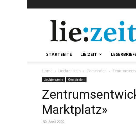
lie:zeit
online
STARTSEITE
LIE:ZEIT
LESERBRIEF
Home
Liechtenstein
Gemeinden
Zentrumsentw
Liechtenstein
Gemeinden
Zentrumsentwic
Marktplatz»
30. April 2020