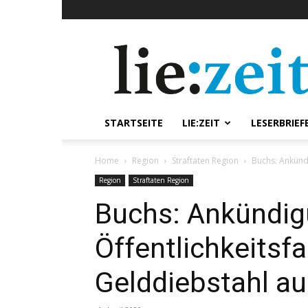
lie:zeit
online
STARTSEITE
LIE:ZEIT
LESERBRIEF
Home
Region
Straftaten Region
Buchs: Ankünd
Region
Straftaten Region
Buchs: Ankündi
Öffentlichkeits
Gelddiebstahl au