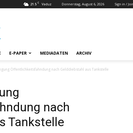
C
21.5
Donnerstag, August 6, 2026
Sign in / Joi
Vaduz
E
E-PAPER
MEDIADATEN
ARCHIV
igung Öffentlichkeitsfahndung nach Gelddiebstahl aus Tankstelle
gung
fahndung nach
s Tankstelle