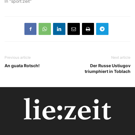
In "sport:zeit"
Previous article
Next article
An guata Rotsch!
Der Russe Ustiugov
triumphiert in Toblach