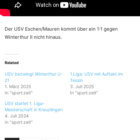
Der USV Eschen/Mauren kommt über ein 1:1 gegen
Winterthur II nicht hinaus.
Related
USV bezwingt Winterthur U-
1.Liga: USV mit Auftakt im
21
Tessin
1. März 2025
3. Juli 2025
In "sport:zeit"
In "sport:zeit"
USV startet 1. Liga-
Meisterschaft in Kreuzlingen
4. Juli 2024
In "sport:zeit"