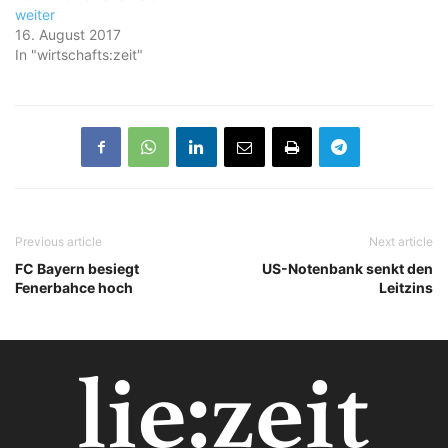
weiter
16. August 2017
In "wirtschafts:zeit"
Previous article
Next article
FC Bayern besiegt
US-Notenbank senkt den
Fenerbahce hoch
Leitzins