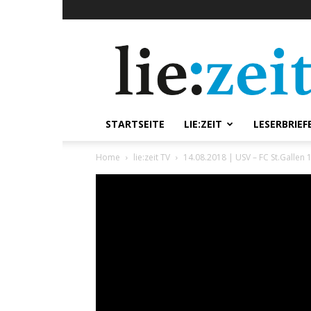
lie:zeit
online
STARTSEITE
LIE:ZEIT
LESERBRIEF
Home
lie:zeit TV
14.08.2018 | USV – FC St.Gallen 1