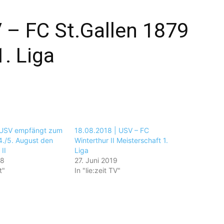
 – FC St.Gallen 1879
1. Liga
r USV empfängt zum
18.08.2018 | USV – FC
4./5. August den
Winterthur II Meisterschaft 1.
II
Liga
18
27. Juni 2019
t"
In "lie:zeit TV"