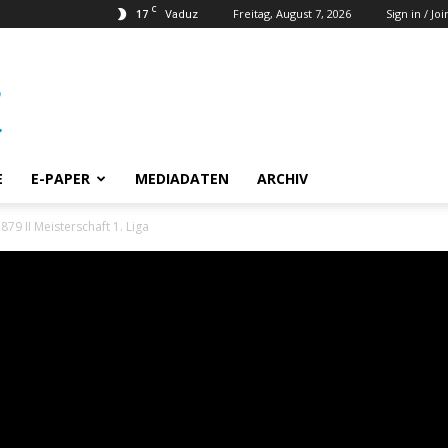
C
17
Freitag, August 7, 2026
Sign in / Joi
Vaduz
E
E-PAPER
MEDIADATEN
ARCHIV
879 II Meisterschaft 1. Liga