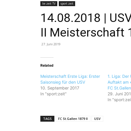
lie:zeit TV
sport:zeit
14.08.2018 | USV
II Meisterschaft 
27. Juni 2019
Related
Meisterschaft Erste Liga: Erster
1. Liga: De
Saisonsieg für den USV
Auftakt am 
10. September 2017
FC St.Gallen 
In "sport:zeit"
29. Juni 20
In "sport:zei
TAGS
FC St.Gallen 1879 II
USV