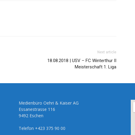
Next article
18.08.2018 | USV – FC Winterthur II
Meisterschaft 1. Liga
Medienbüro Oehri & Kaiser AG
Essanestrasse 116
9492 Eschen
Telefon +423 375 90 00