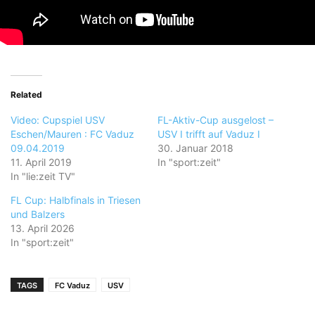
Related
Video: Cupspiel USV
FL-Aktiv-Cup ausgelost –
Eschen/Mauren : FC Vaduz
USV I trifft auf Vaduz I
09.04.2019
30. Januar 2018
11. April 2019
In "sport:zeit"
In "lie:zeit TV"
FL Cup: Halbfinals in Triesen
und Balzers
13. April 2026
In "sport:zeit"
TAGS
FC Vaduz
USV