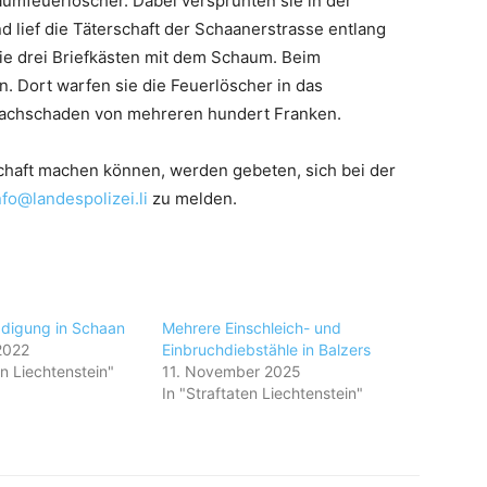
mfeuerlöscher. Dabei versprühten sie in der
 lief die Täterschaft der Schaanerstrasse entlang
e drei Briefkästen mit dem Schaum. Beim
. Dort warfen sie die Feuerlöscher in das
achschaden von mehreren hundert Franken.
chaft machen können, werden gebeten, sich bei der
nfo@landespolizei.li
zu melden.
digung in Schaan
Mehrere Einschleich- und
2022
Einbruchdiebstähle in Balzers
en Liechtenstein"
11. November 2025
In "Straftaten Liechtenstein"