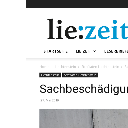
lie:zeit
online
STARTSEITE
LIE:ZEIT
LESERBRIEF
Home
Liechtenstein
Straftaten Liechtenstein
S
Liechtenstein
Straftaten Liechtenstein
Sachbeschädigu
27. Mai 2019