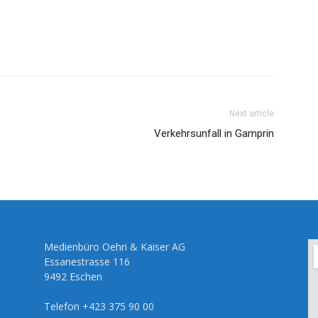
Next article
Verkehrsunfall in Gamprin
Medienbüro Oehri & Kaiser AG
Essanestrasse 116
9492 Eschen
Telefon +423 375 90 00