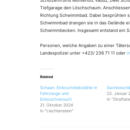
Schulzentrums Mühleholz Vaduz, zwei Schau
Tiefgarage den Löschschaum. Anschliessend
Richtung Schwimmbad. Dabei besprühten si
Schwimmbad drangen sie in das Gelände ein
Schwimmbecken. Insgesamt entstand ein S
Personen, welche Angaben zu einer Täters
Landespolizei unter +423/ 236 71 11 oder
i
Related
Schaan: Einbruchdiebstähle in
Sachbeschä
Fahrzeuge und
23. Januar 
Einbruchversuch
In "Straftat
21. Oktober 2024
In "Liechtenstein"