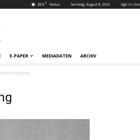
C
25.5
Samstag, August 8, 2026
Sign in / Joi
Vaduz
E
E-PAPER
MEDIADATEN
ARCHIV
achbeschädigung
ng