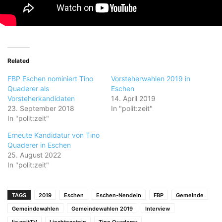
Related
FBP Eschen nominiert Tino
Vorsteherwahlen 2019 in
Quaderer als
Eschen
Vorsteherkandidaten
14. April 2019
23. September 2018
In "polit:zeit"
In "polit:zeit"
Erneute Kandidatur von Tino
Quaderer in Eschen
25. August 2022
In "polit:zeit"
TAGS
2019
Eschen
Eschen-Nendeln
FBP
Gemeinde
Gemeindewahlen
Gemeindewahlen 2019
Interview