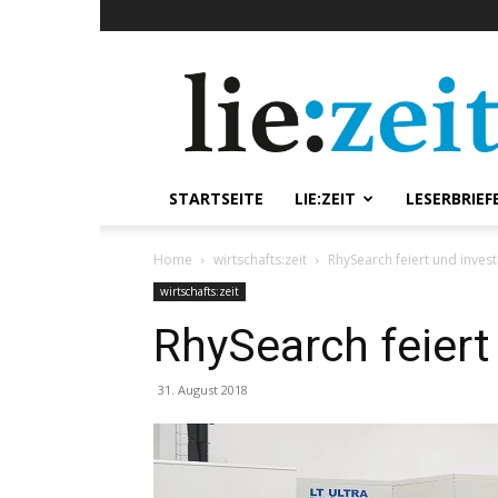
lie:zeit
online
STARTSEITE
LIE:ZEIT
LESERBRIEF
Home
wirtschafts:zeit
RhySearch feiert und invest
wirtschafts:zeit
RhySearch feiert 
31. August 2018