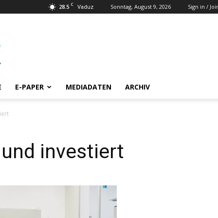
C
28.5
Sonntag, August 9, 2026
Sign in / Joi
Vaduz
E
E-PAPER
MEDIADATEN
ARCHIV
iert
und investiert