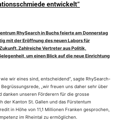
ationsschmiede entwickelt“
entrum RhySearch in Buchs feierte am Donnerstag
ig mit der Er
ö
ffnung des neuen Labors fü
r
Zukunft. Zahlreiche Vertreter aus Politik,
elegenheit, um einen Blick auf die neue Einrichtung
p, wie wir eines sind, entscheidend“, sagte RhySearch-
r Begrüssungsrede, „wir freuen uns daher sehr über
d danken unseren Förderern für die grosse
ch der Kanton St. Gallen und das Fürstentum
redit in Höhe von 11,1 Millionen Franken gesprochen,
petenz im Rheintal zu ermöglichen.