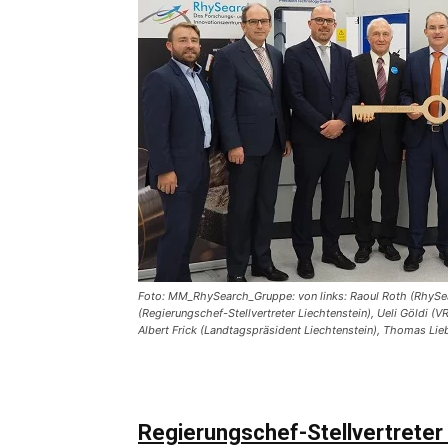
Foto: MM_RhySearch_Gruppe: von links: Raoul Roth (RhySear
(Regierungschef-Stellvertreter Liechtenstein), Ueli Göldi 
Albert Frick (Landtagspräsident Liechtenstein), Thomas L
Regierungschef-Stellvertreter 