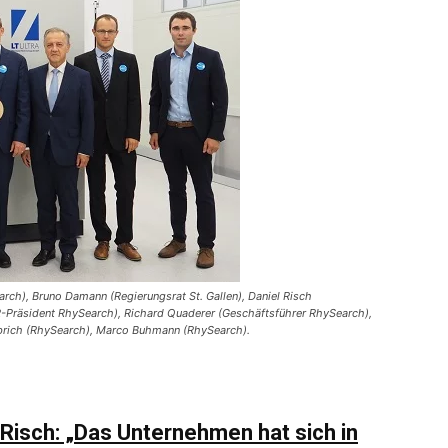
ch), Bruno Damann (Regierungsrat St. Gallen), Daniel Risch
(VR-Präsident RhySearch), Richard Quaderer (Geschäftsführer RhySearch),
iebrich (RhySearch), Marco Buhmann (RhySearch).
Risch: „Das Unternehmen hat sich in