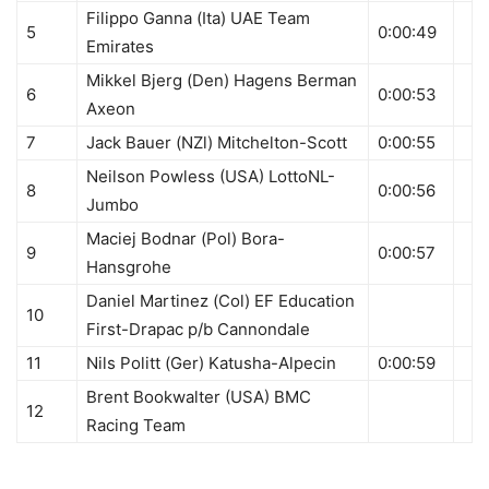
Filippo Ganna (Ita) UAE Team
5
0:00:49
Emirates
Mikkel Bjerg (Den) Hagens Berman
6
0:00:53
Axeon
7
Jack Bauer (NZl) Mitchelton-Scott
0:00:55
Neilson Powless (USA) LottoNL-
8
0:00:56
Jumbo
Maciej Bodnar (Pol) Bora-
9
0:00:57
Hansgrohe
Daniel Martinez (Col) EF Education
10
First-Drapac p/b Cannondale
11
Nils Politt (Ger) Katusha-Alpecin
0:00:59
Brent Bookwalter (USA) BMC
12
Racing Team