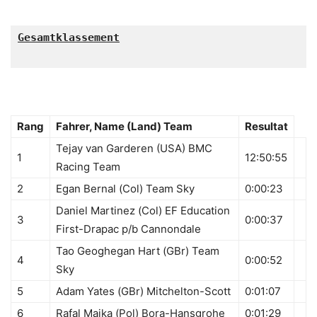
Gesamtklassement

Rang
Fahrer, Name (Land) Team
Resultat
Tejay van Garderen (USA) BMC
1
12:50:55
Racing Team
2
Egan Bernal (Col) Team Sky
0:00:23
Daniel Martinez (Col) EF Education
3
0:00:37
First-Drapac p/b Cannondale
Tao Geoghegan Hart (GBr) Team
4
0:00:52
Sky
5
Adam Yates (GBr) Mitchelton-Scott
0:01:07
6
Rafal Majka (Pol) Bora-Hansgrohe
0:01:29