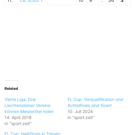
11.
CB Scuol 1
10
9
:
36
3
Related
Vierte Liga: Drei
FL Cup: Vorqualifikation und
Liechtensteiner Vereine
Achtelfinals sind fixiert
können Meistertitel holen
10. Juli 2024
14. April 2018
In "sport:zeit"
In "sport:zeit"
FL Cup: Halbfinals in Triesen