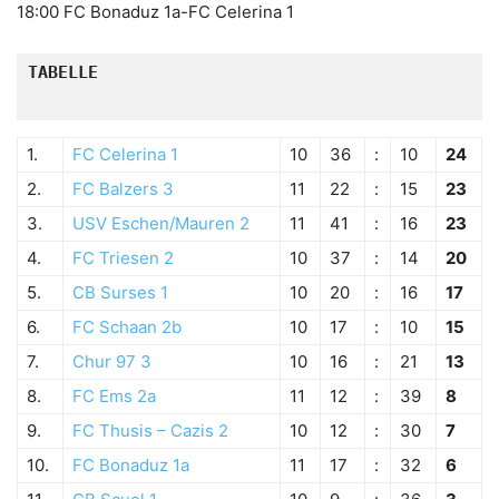
18:00 FC Bonaduz 1a-FC Celerina 1
TABELLE 

1.
FC Celerina 1
10
36
:
10
24
2.
FC Balzers 3
11
22
:
15
23
3.
USV Eschen/Mauren 2
11
41
:
16
23
4.
FC Triesen 2
10
37
:
14
20
5.
CB Surses 1
10
20
:
16
17
6.
FC Schaan 2b
10
17
:
10
15
7.
Chur 97 3
10
16
:
21
13
8.
FC Ems 2a
11
12
:
39
8
9.
FC Thusis – Cazis 2
10
12
:
30
7
10.
FC Bonaduz 1a
11
17
:
32
6