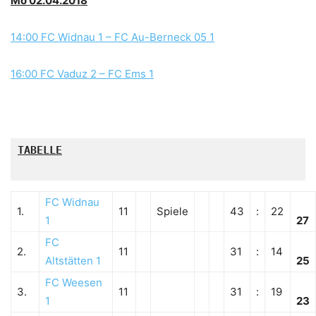
Mo 02.04.2018
14:00 FC Widnau 1 – FC Au-Berneck 05 1
16:00 FC Vaduz 2 – FC Ems 1
TABELLE

FC Widnau
1.
11
Spiele
43
:
22
1
27
FC
2.
11
31
:
14
Altstätten 1
25
FC Weesen
3.
11
31
:
19
1
23