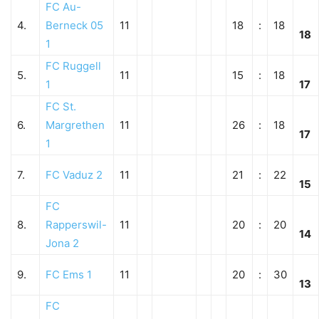
FC Au-
4.
Berneck 05
11
18
:
18
18
1
FC Ruggell
5.
11
15
:
18
1
17
FC St.
6.
Margrethen
11
26
:
18
17
1
7.
FC Vaduz 2
11
21
:
22
15
FC
8.
Rapperswil-
11
20
:
20
14
Jona 2
9.
FC Ems 1
11
20
:
30
13
FC