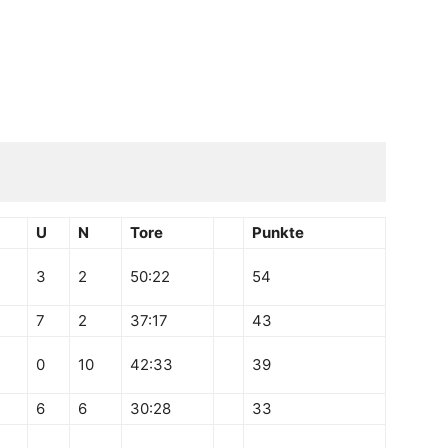
U
N
Tore
Punkte
3
2
50:22
54
7
2
37:17
43
3
0
10
42:33
39
6
6
30:28
33