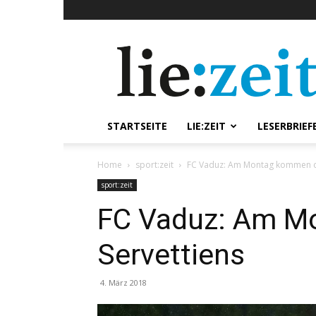
lie:zeit
online
STARTSEITE
LIE:ZEIT
LESERBRIEF
Home
sport:zeit
FC Vaduz: Am Montag kommen di
sport:zeit
FC Vaduz: Am M
Servettiens
4. März 2018