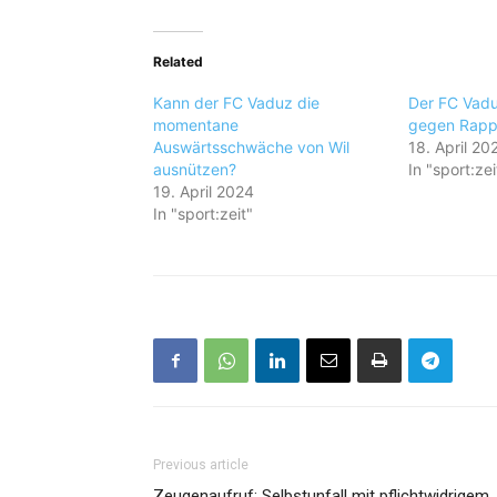
Related
Kann der FC Vaduz die
Der FC Vadu
momentane
gegen Rappi
Auswärtsschwäche von Wil
18. April 20
ausnützen?
In "sport:zei
19. April 2024
In "sport:zeit"
Previous article
Zeugenaufruf: Selbstunfall mit pflichtwidrigem