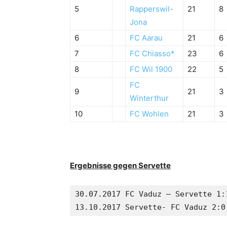
5
Rapperswil-
21
8
Jona
6
FC Aarau
21
6
7
FC Chiasso*
23
6
8
FC Wil 1900
22
5
FC
9
21
3
Winterthur
10
FC Wohlen
21
3
Ergebnisse gegen Servette
30.07.2017 FC Vaduz – Servette 1:1