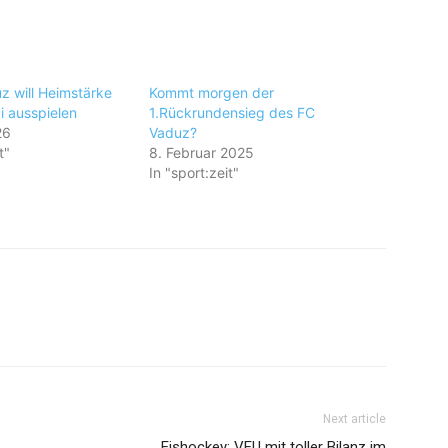
z will Heimstärke
Kommt morgen der
 ausspielen
1.Rückrundensieg des FC
26
Vaduz?
t"
8. Februar 2025
In "sport:zeit"
Next article
Eishockey: VEU mit toller Bilanz im