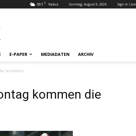
C
33.1
Sonntag, August 9, 2026
Sign in / Joi
Vaduz
E
E-PAPER
MEDIADATEN
ARCHIV
e Servettiens
ontag kommen die