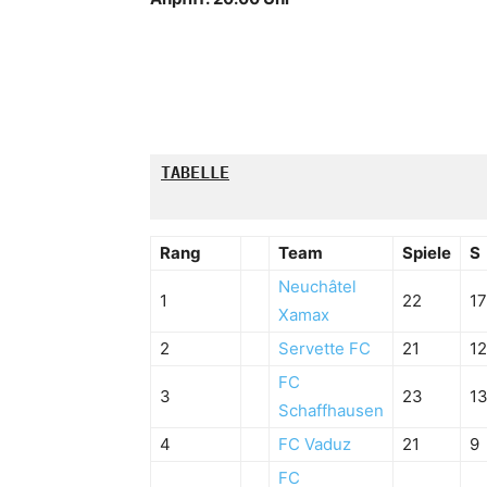
TABELLE

Rang
Team
Spiele
S
Neuchâtel
1
22
17
Xamax
2
Servette FC
21
12
FC
3
23
1
Schaffhausen
4
FC Vaduz
21
9
FC